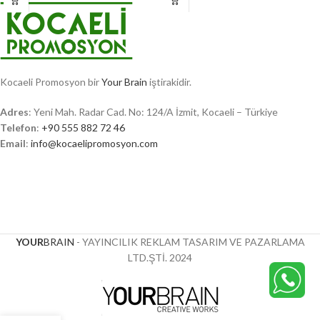
Kocaeli Promosyon bir
Your Brain
iştirakidir.
Adres
: Yeni Mah. Radar Cad. No: 124/A İzmit, Kocaeli – Türkiye
Telefon
:
+90 555 882 72 46
Email
:
info@kocaelipromosyon.com
YOUR
BRAIN
- YAYINCILIK REKLAM TASARIM VE PAZARLAMA
LTD.ŞTİ.
2024