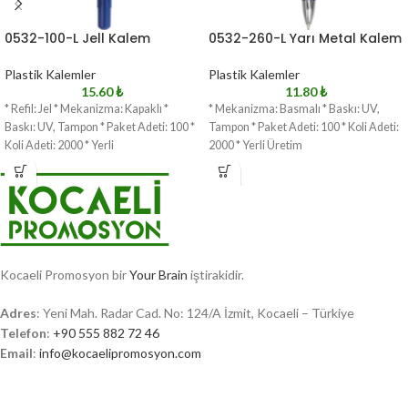
0532-100-L Jell Kalem
0532-260-L Yarı Metal Kalem
Plastik Kalemler
Plastik Kalemler
15.60
₺
11.80
₺
* Refil: Jel * Mekanizma: Kapaklı *
* Mekanizma: Basmalı * Baskı: UV,
Baskı: UV, Tampon * Paket Adeti: 100 *
Tampon * Paket Adeti: 100 * Koli Adeti:
Koli Adeti: 2000 * Yerli
2000 * Yerli Üretim
Kocaeli Promosyon bir
Your Brain
iştirakidir.
Adres
: Yeni Mah. Radar Cad. No: 124/A İzmit, Kocaeli – Türkiye
Telefon
:
+90 555 882 72 46
Email
:
info@kocaelipromosyon.com