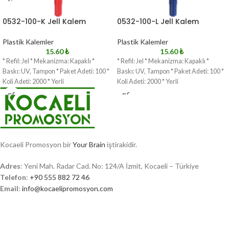
0532-100-K Jell Kalem
0532-100-L Jell Kalem
Plastik Kalemler
Plastik Kalemler
15.60
₺
15.60
₺
* Refil: Jel * Mekanizma: Kapaklı *
* Refil: Jel * Mekanizma: Kapaklı *
Baskı: UV, Tampon * Paket Adeti: 100 *
Baskı: UV, Tampon * Paket Adeti: 100 *
Koli Adeti: 2000 * Yerli
Koli Adeti: 2000 * Yerli
Kocaeli Promosyon bir
Your Brain
iştirakidir.
Adres
: Yeni Mah. Radar Cad. No: 124/A İzmit, Kocaeli – Türkiye
Telefon
:
+90 555 882 72 46
Email
:
info@kocaelipromosyon.com