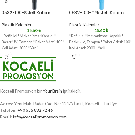
0532-100-S Jell Kalem
0532-100-TRK Jell Kalem
Plastik Kalemler
Plastik Kalemler
15.60
₺
15.60
₺
* Refil: Jel * Mekanizma: Kapaklı *
* Refil: Jel * Mekanizma: Kapaklı *
Baskı: UV, Tampon * Paket Adeti: 100 *
Baskı: UV, Tampon * Paket Adeti: 100 *
Koli Adeti: 2000 * Yerli
Koli Adeti: 2000 * Yerli
Kocaeli Promosyon bir
Your Brain
iştirakidir.
Adres
: Yeni Mah. Radar Cad. No: 124/A İzmit, Kocaeli – Türkiye
Telefon
:
+90 555 882 72 46
Email
:
info@kocaelipromosyon.com