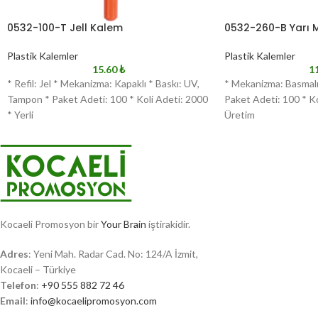
0532-100-T Jell Kalem
0532-260-B Yarı 
Plastik Kalemler
Plastik Kalemler
15.60
₺
1
* Refil: Jel * Mekanizma: Kapaklı * Baskı: UV,
* Mekanizma: Basmalı
Tampon * Paket Adeti: 100 * Koli Adeti: 2000
Paket Adeti: 100 * Ko
* Yerli
Üretim
Kocaeli Promosyon bir
Your Brain
iştirakidir.
Adres
: Yeni Mah. Radar Cad. No: 124/A İzmit,
Kocaeli – Türkiye
Telefon
:
+90 555 882 72 46
Email
:
info@kocaelipromosyon.com