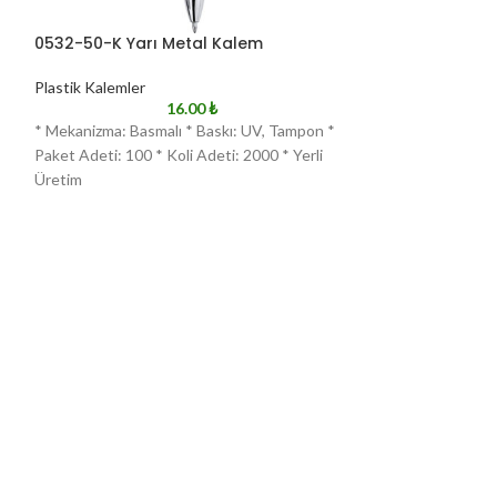
0532-50-K Yarı Metal Kalem
0532-50-T Yarı
Plastik Kalemler
Plastik Kalemler
16.00
₺
* Mekanizma: Basmalı * Baskı: UV, Tampon *
* Mekanizma: Basm
Paket Adeti: 100 * Koli Adeti: 2000 * Yerli
Paket Adeti: 100 *
Üretim
Üretim