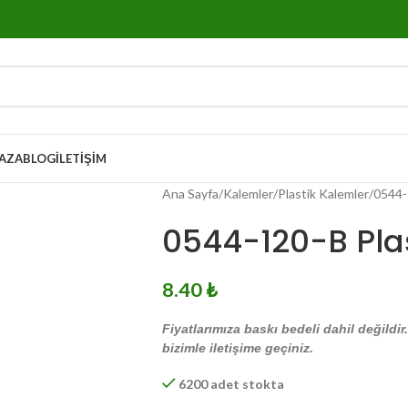
AZA
BLOG
İLETIŞIM
Ana Sayfa
Kalemler
Plastik Kalemler
0544-
0544-120-B Pla
8.40
₺
Fiyatlarımıza baskı bedeli dahil değildir
bizimle iletişime geçiniz.
6200 adet stokta