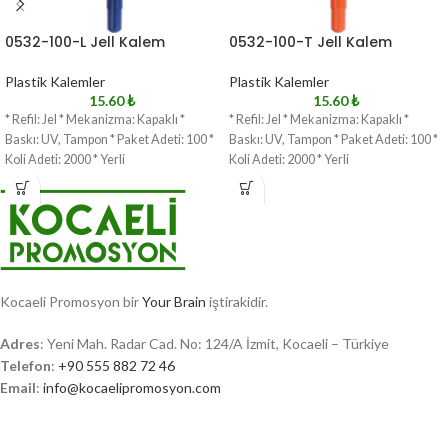
0532-100-L Jell Kalem
0532-100-T Jell Kalem
Plastik Kalemler
Plastik Kalemler
15.60
₺
15.60
₺
* Refil: Jel * Mekanizma: Kapaklı *
* Refil: Jel * Mekanizma: Kapaklı *
Baskı: UV, Tampon * Paket Adeti: 100 *
Baskı: UV, Tampon * Paket Adeti: 100 *
Koli Adeti: 2000 * Yerli
Koli Adeti: 2000 * Yerli
Kocaeli Promosyon bir
Your Brain
iştirakidir.
Adres
: Yeni Mah. Radar Cad. No: 124/A İzmit, Kocaeli – Türkiye
Telefon
:
+90 555 882 72 46
Email
:
info@kocaelipromosyon.com