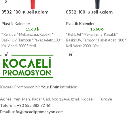
0532-100-K Jell Kalem
0532-100-S Jell Kalem
Plastik Kalemler
Plastik Kalemler
15.60
₺
15.60
₺
* Refil: Jel * Mekanizma: Kapaklı *
* Refil: Jel * Mekanizma: Kapaklı *
Baskı: UV, Tampon * Paket Adeti: 100 *
Baskı: UV, Tampon * Paket Adeti: 100 *
Koli Adeti: 2000 * Yerli
Koli Adeti: 2000 * Yerli
Kocaeli Promosyon bir
Your Brain
iştirakidir.
Adres
: Yeni Mah. Radar Cad. No: 124/A İzmit, Kocaeli – Türkiye
Telefon
:
+90 555 882 72 46
Email
:
info@kocaelipromosyon.com