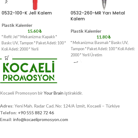
0532-100-K Jell Kalem
0532-260-MR Yarı Metal
Kalem
Plastik Kalemler
15.60
₺
Plastik Kalemler
11.80
₺
* Refil: Jel * Mekanizma: Kapaklı *
* Mekanizma: Basmalı * Baskı: UV,
Baskı: UV, Tampon * Paket Adeti: 100 *
Tampon * Paket Adeti: 100 * Koli Adeti:
Koli Adeti: 2000 * Yerli
2000 * Yerli Üretim
Kocaeli Promosyon bir
Your Brain
iştirakidir.
Adres
: Yeni Mah. Radar Cad. No: 124/A İzmit, Kocaeli – Türkiye
Telefon
:
+90 555 882 72 46
Email
:
info@kocaelipromosyon.com