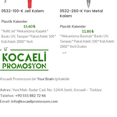
0532-100-K Jell Kalem
0532-260-K Yarı Metal
Kalem
Plastik Kalemler
15.60
₺
Plastik Kalemler
11.80
₺
* Refil: Jel * Mekanizma: Kapaklı *
* Mekanizma: Basmalı * Baskı: UV,
Baskı: UV, Tampon * Paket Adeti: 100 *
Tampon * Paket Adeti: 100 * Koli Adeti:
Koli Adeti: 2000 * Yerli
2000 * Yerli Üretim
Kocaeli Promosyon bir
Your Brain
iştirakidir.
Adres
: Yeni Mah. Radar Cad. No: 124/A İzmit, Kocaeli – Türkiye
Telefon
:
+90 555 882 72 46
Email
:
info@kocaelipromosyon.com