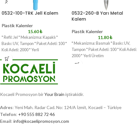
0532-100-TRK Jell Kalem
0532-260-B Yarı Metal
Kalem
Plastik Kalemler
15.60
₺
Plastik Kalemler
11.80
₺
* Refil: Jel * Mekanizma: Kapaklı *
* Mekanizma: Basmalı * Baskı: UV,
Baskı: UV, Tampon * Paket Adeti: 100 *
Tampon * Paket Adeti: 100 * Koli Adeti:
Koli Adeti: 2000 * Yerli
2000 * Yerli Üretim
Kocaeli Promosyon bir
Your Brain
iştirakidir.
Adres
: Yeni Mah. Radar Cad. No: 124/A İzmit, Kocaeli – Türkiye
Telefon
:
+90 555 882 72 46
Email
:
info@kocaelipromosyon.com