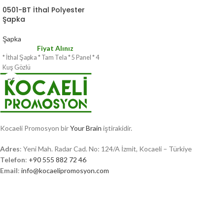
0501-BT İthal Polyester
Şapka
Şapka
Fiyat Alınız
* İthal Şapka * Tam Tela * 5 Panel * 4
Kuş Gözlü
Kocaeli Promosyon bir
Your Brain
iştirakidir.
Adres
: Yeni Mah. Radar Cad. No: 124/A İzmit, Kocaeli – Türkiye
Telefon
:
+90 555 882 72 46
Email
:
info@kocaelipromosyon.com