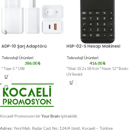
ADP-10 Şarj Adaptörü
HSP-02-S Hesap Makinesi
Teknoloji Ürünleri
Teknoloji Ürünleri
386.00
₺
416.00
₺
* Type-C * USB
* Ebat: 10.2 x 18.4 cm * Hane: 12 * Baskı:
UV Renkli
Kocaeli Promosyon bir
Your Brain
iştirakidir.
Adres
: Yeni Mah. Radar Cad. No: 124/A İzmit, Kocaeli – Türkiye