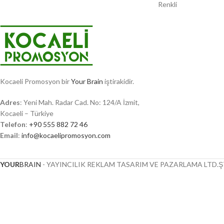
Renkli
Kocaeli Promosyon bir
Your Brain
iştirakidir.
Adres
: Yeni Mah. Radar Cad. No: 124/A İzmit,
Kocaeli – Türkiye
Telefon
:
+90 555 882 72 46
Email
:
info@kocaelipromosyon.com
YOUR
BRAIN
- YAYINCILIK REKLAM TASARIM VE PAZARLAMA LTD.ŞT