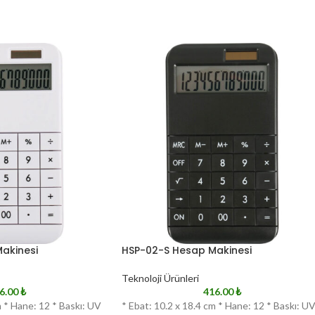
akinesi
HSP-02-S Hesap Makinesi
Teknoloji Ürünleri
6.00
₺
416.00
₺
m * Hane: 12 * Baskı: UV
* Ebat: 10.2 x 18.4 cm * Hane: 12 * Baskı: U