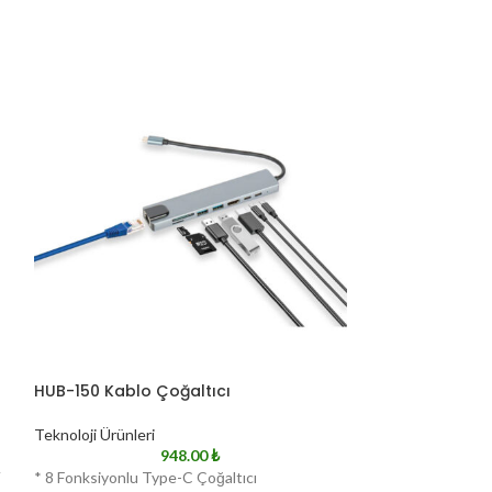
HUB-150 Kablo Çoğaltıcı
KBL-01 Şarj Kab
Teknoloji Ürünleri
Teknoloji Ürünleri
948.00
₺
V
* 8 Fonksiyonlu Type-C Çoğaltıcı
* Çıkış: Type C, I