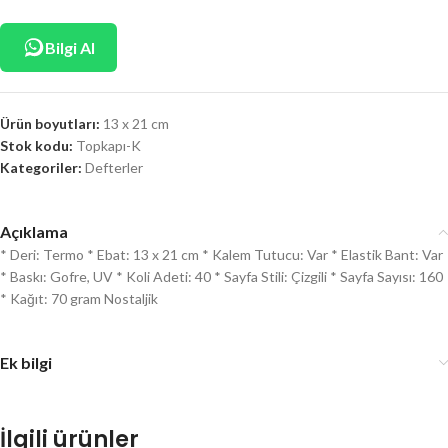
Bilgi Al
Ürün boyutları:
13 x 21 cm
Stok kodu:
Topkapı-K
Kategoriler:
Defterler
Açıklama
* Deri: Termo * Ebat: 13 x 21 cm * Kalem Tutucu: Var * Elastik Bant: Var
* Baskı: Gofre, UV * Koli Adeti: 40 * Sayfa Stili: Çizgili * Sayfa Sayısı: 160
* Kağıt: 70 gram Nostaljik
Ek bilgi
İlgili ürünler