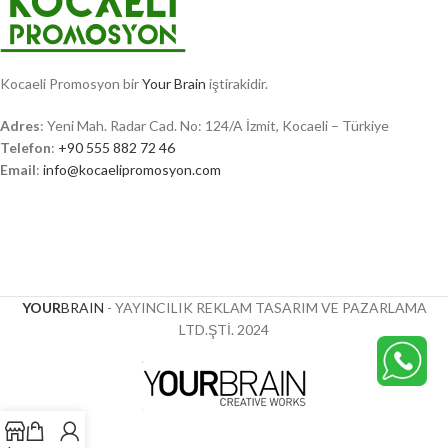
Kocaeli Promosyon bir
Your Brain
iştirakidir.
Adres
: Yeni Mah. Radar Cad. No: 124/A İzmit, Kocaeli – Türkiye
Telefon
:
+90 555 882 72 46
Email
:
info@kocaelipromosyon.com
YOUR
BRAIN
- YAYINCILIK REKLAM TASARIM VE PAZARLAMA
LTD.ŞTİ.
2024