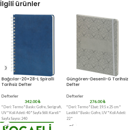
İlgili ürünler
Bağcılar-20×28-L Spiralli
Güngören-Desenli-G Tarihsiz
Tarihsiz Defter
Defter
Defterler
Defterler
342.00
₺
276.00
₺
* Deri: Termo * Baskı: Gofre, Serigrafi,
* Deri: Termo * Ebat: 19.5 x 25 cm *
UV * Koli Adeti: 40 * Sayfa Stili: Kareli *
Lastikli * Baskı: Gofre, UV * Koli Adeti:
Sayfa Sayısı: 240
22 *