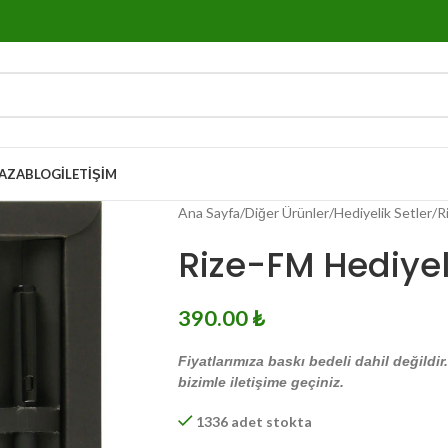
AZA
BLOG
İLETIŞIM
Ana Sayfa
Diğer Ürünler
Hediyelik Setler
R
Rize-FM Hediyel
390.00
₺
Fiyatlarımıza baskı bedeli dahil değildir
bizimle iletişime geçiniz.
1336 adet stokta