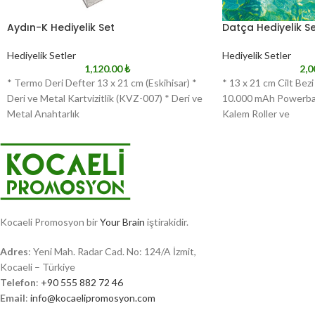
Aydın-K Hediyelik Set
Datça Hediyelik S
Hediyelik Setler
Hediyelik Setler
1,120.00
₺
2,0
* Termo Deri Defter 13 x 21 cm (Eskihisar) *
* 13 x 21 cm Cilt Bez
Deri ve Metal Kartvizitlik (KVZ-007) * Deri ve
10.000 mAh Powerba
Metal Anahtarlık
Kalem Roller ve
Kocaeli Promosyon bir
Your Brain
iştirakidir.
Adres
: Yeni Mah. Radar Cad. No: 124/A İzmit,
Kocaeli – Türkiye
Telefon
:
+90 555 882 72 46
Email
:
info@kocaelipromosyon.com