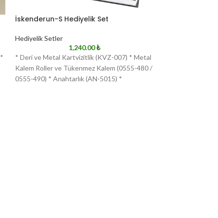
İskenderun-S Hediyelik Set
Kastamonu-S He
Hediyelik Setler
Hediyelik Setler
1,240.00
₺
 *
* Deri ve Metal Kartvizitlik (KVZ-007) * Metal
* Termo Deri Deft
Kalem Roller ve Tükenmez Kalem (0555-480 /
10.000 mAh Powe
0555-490) * Anahtarlık (AN-5015) *
Kalem Roller ve 