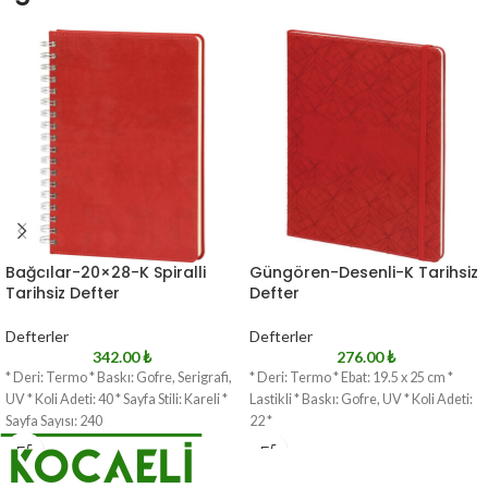
Bağcılar-20×28-K Spiralli
Güngören-Desenli-K Tarihsiz
Tarihsiz Defter
Defter
Defterler
Defterler
342.00
₺
276.00
₺
* Deri: Termo * Baskı: Gofre, Serigrafi,
* Deri: Termo * Ebat: 19.5 x 25 cm *
UV * Koli Adeti: 40 * Sayfa Stili: Kareli *
Lastikli * Baskı: Gofre, UV * Koli Adeti:
Sayfa Sayısı: 240
22 *