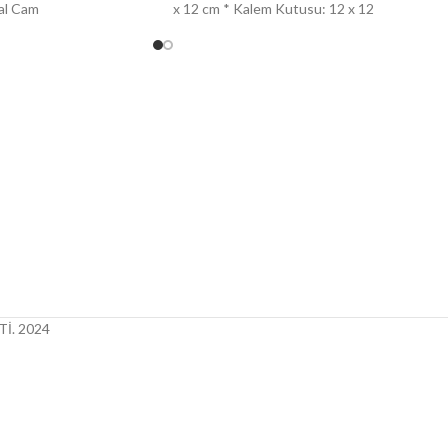
tal Cam
x 12 cm * Kalem Kutusu: 12 x 12
İ.
2024