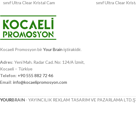
sınıf Ultra Clear Kristal Cam
sınıf Ultra Clear Kris
Kocaeli Promosyon bir
Your Brain
iştirakidir.
Adres
: Yeni Mah. Radar Cad. No: 124/A İzmit,
Kocaeli – Türkiye
Telefon
:
+90 555 882 72 46
Email
:
info@kocaelipromosyon.com
YOUR
BRAIN
- YAYINCILIK REKLAM TASARIM VE PAZARLAMA LTD.ŞT