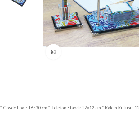
Click to enlarge
* Gövde Ebat: 16×30 cm * Telefon Standı: 12×12 cm * Kalem Kutusu: 12×12