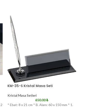
KM-35-S Kristal Masa Seti
KM-45 Kristal 
Kristal Masa Setleri
Kristal Masa Setle
650.00
₺
12
* Ebat: 8 x 21 cm * B. Alanı: 60 x 150 mm * 1.
* Ebat: 16 x 30 cm