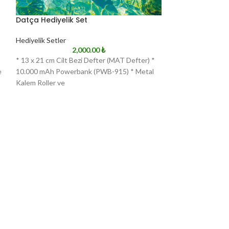
Datça Hediyelik Set
Edirne Hediyelik
Hediyelik Setler
Hediyelik Setler
2,000.00
₺
* 13 x 21 cm Cilt Bezi Defter (MAT Defter) *
* Çakı (4284) * Fe
e
10.000 mAh Powerbank (PWB-915) * Metal
Speaker (SPK-40) 
Kalem Roller ve
410) * Powerbank