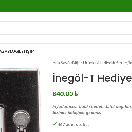
AZA
BLOG
İLETIŞIM
Ana Sayfa
Diğer Ürünler
Hediyelik Setler
İ
İnegöl-T Hediyel
840.00
₺
Fiyatlarımıza baskı bedeli dahil değildir
bizimle iletişime geçiniz.
467 adet stokta