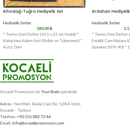
Altındağ-Tuğra Hediyelik Set
Ardahan Hediyelik
Hediyelik Setler
Hediyelik Setler
580.00
₺
2,1
* Termo Deri Defter (14,5 x 21 cm Kısıklı) *
* Termo Deri Defter (1
Kabartma Kalem Seti (Roller ve Tükenmez) *
Emzikli Cam Matara (
Kutu: Deri
Speaker (SPK-40) * 1
Kocaeli Promosyon bir
Your Brain
iştirakidir.
Adres
: Yeni Mah. Radar Cad. No: 124/A İzmit,
Kocaeli – Türkiye
Telefon
:
+90 555 882 72 46
Email
:
info@kocaelipromosyon.com