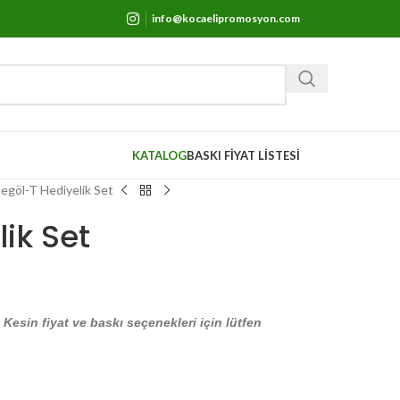
info@kocaelipromosyon.com
KATALOG
BASKI FİYAT LİSTESİ
negöl-T Hediyelik Set
ik Set
. Kesin fiyat ve baskı seçenekleri için lütfen