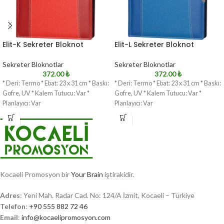
Elit-K Sekreter Bloknot
Elit-L Sekreter Bloknot
Sekreter Bloknotlar
Sekreter Bloknotlar
372.00
₺
372.00
₺
* Deri: Termo * Ebat: 23 x 31 cm * Baskı:
* Deri: Termo * Ebat: 23 x 31 cm * Baskı:
Gofre, UV * Kalem Tutucu: Var *
Gofre, UV * Kalem Tutucu: Var *
Planlayıcı: Var
Planlayıcı: Var
Kocaeli Promosyon bir
Your Brain
iştirakidir.
Adres
: Yeni Mah. Radar Cad. No: 124/A İzmit, Kocaeli – Türkiye
Telefon
:
+90 555 882 72 46
Email
:
info@kocaelipromosyon.com