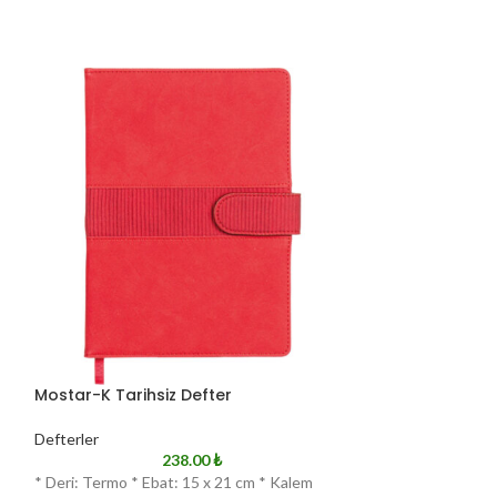
Mostar-K Tarihsiz Defter
Mostar-TB Tari
Defterler
Defterler
238.00
₺
*
* Deri: Termo * Ebat: 15 x 21 cm * Kalem
* Deri: Termo * E