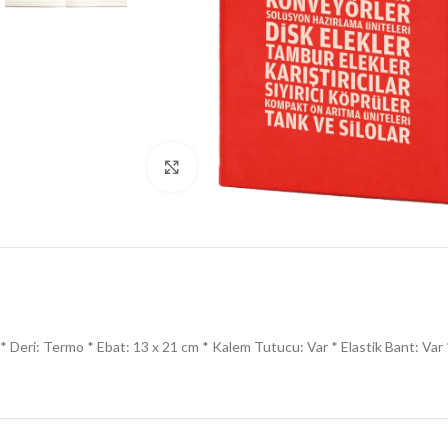
Click to enlarge
* Deri: Termo * Ebat: 13 x 21 cm * Kalem Tutucu: Var * Elastik Bant: Var * 