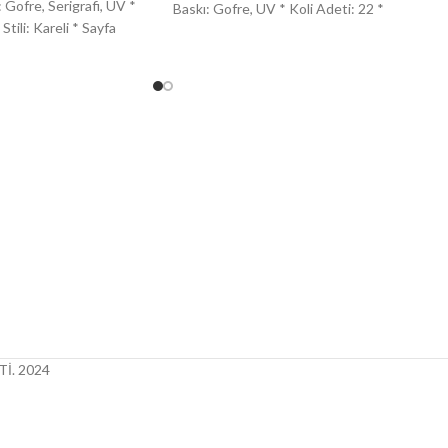
 Gofre, Serigrafi, UV *
Baskı: Gofre, UV * Koli Adeti: 22 *
Stili: Kareli * Sayfa
İ.
2024