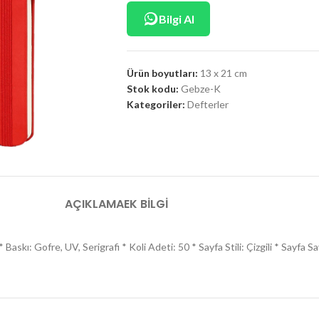
Bilgi Al
Ürün boyutları:
13 x 21 cm
Stok kodu:
Gebze-K
Kategoriler:
Defterler
AÇIKLAMA
EK BILGI
Baskı: Gofre, UV, Serigrafi * Koli Adeti: 50 * Sayfa Stili: Çizgili * Sayfa 