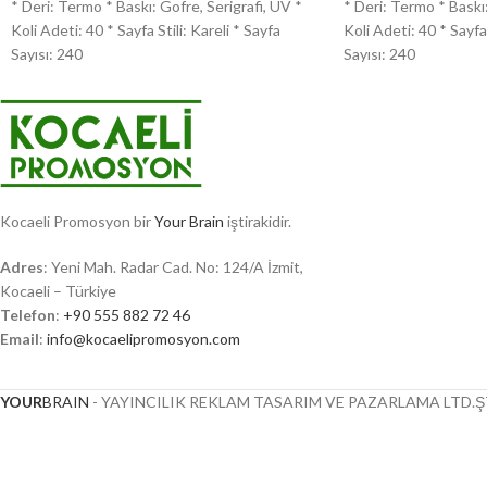
* Deri: Termo * Baskı: Gofre, Serigrafi, UV *
* Deri: Termo * Baskı:
Koli Adeti: 40 * Sayfa Stili: Kareli * Sayfa
Koli Adeti: 40 * Sayfa 
Sayısı: 240
Sayısı: 240
Kocaeli Promosyon bir
Your Brain
iştirakidir.
Adres
: Yeni Mah. Radar Cad. No: 124/A İzmit,
Kocaeli – Türkiye
Telefon
:
+90 555 882 72 46
Email
:
info@kocaelipromosyon.com
YOUR
BRAIN
- YAYINCILIK REKLAM TASARIM VE PAZARLAMA LTD.ŞT