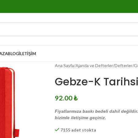
AZA
BLOG
İLETIŞIM
Ana Sayfa
Ajanda ve Defterler
Defterler
G
Gebze-K Tarihsi
92.00
₺
Fiyatlarımıza baskı bedeli dahil değildir
bizimle iletişime geçiniz.
7155 adet stokta