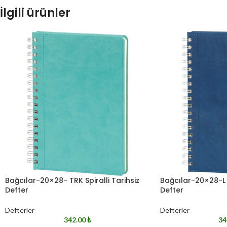
İlgili ürünler
Bağcılar-20×28- TRK Spiralli Tarihsiz
Bağcılar-20×28-L S
Defter
Defter
Defterler
Defterler
342.00
₺
34