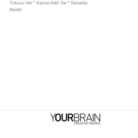
Tutucu: Var * Karton Kılıf: Var * Kenarlar:
Tutucu: Var * Kart
Renkli
Renkli