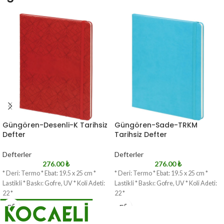
Güngören-Desenli-K Tarihsiz
Güngören-Sade-TRKM
Defter
Tarihsiz Defter
Defterler
Defterler
276.00
₺
276.00
₺
* Deri: Termo * Ebat: 19.5 x 25 cm *
* Deri: Termo * Ebat: 19.5 x 25 cm *
Lastikli * Baskı: Gofre, UV * Koli Adeti:
Lastikli * Baskı: Gofre, UV * Koli Adeti:
22 *
22 *