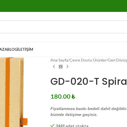
AZA
BLOG
İLETIŞIM
Ana Sayfa
Çevre Dostu Ürünler
Geri Dönü
GD-020-T Spirall
180.00
₺
Fiyatlarımıza baskı bedeli dahil değildir
bizimle iletişime geçiniz.
3449 adet stokta