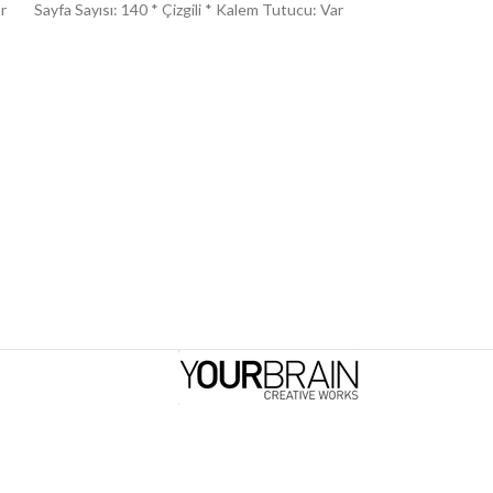
ar
Sayfa Sayısı: 140 * Çizgili * Kalem Tutucu: Var
Sayfa Sayısı: 200 * 