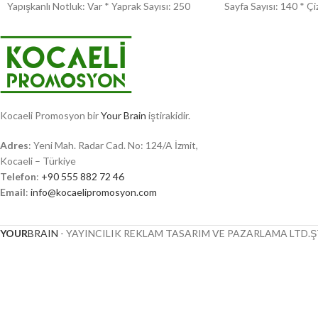
Yapışkanlı Notluk: Var * Yaprak Sayısı: 250
Sayfa Sayısı: 140 * Çi
Kocaeli Promosyon bir
Your Brain
iştirakidir.
Adres
: Yeni Mah. Radar Cad. No: 124/A İzmit,
Kocaeli – Türkiye
Telefon
:
+90 555 882 72 46
Email
:
info@kocaelipromosyon.com
YOUR
BRAIN
- YAYINCILIK REKLAM TASARIM VE PAZARLAMA LTD.ŞT