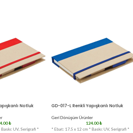
apışkanlı Notluk
GD-017-L Renkli Yapışkanlı Notluk
er
Geri Dönüşüm Ürünler
4.00
₺
124.00
₺
 Baskı: UV, Serigrafi *
* Ebat: 17.5 x 12 cm * Baskı: UV, Serigrafi *