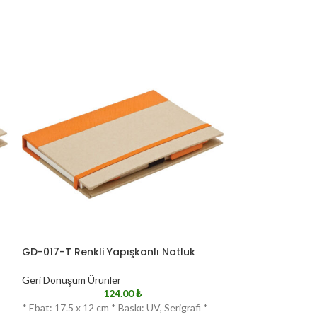
GD-017-T Renkli Yapışkanlı Notluk
GD-020-K Spiral
Geri Dönüşüm Ürünler
Geri Dönüşüm Ürü
124.00
₺
* Ebat: 17.5 x 12 cm * Baskı: UV, Serigrafi *
* Ebat: 16.5 x 21.5