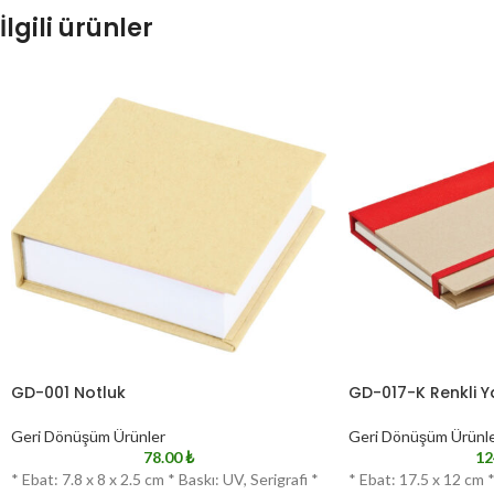
İlgili ürünler
GD-001 Notluk
GD-017-K Renkli Y
Geri Dönüşüm Ürünler
Geri Dönüşüm Ürünl
78.00
₺
12
* Ebat: 7.8 x 8 x 2.5 cm * Baskı: UV, Serigrafi *
* Ebat: 17.5 x 12 cm *