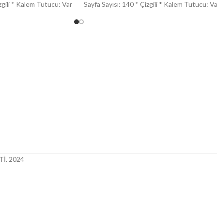
zgili * Kalem Tutucu: Var
Sayfa Sayısı: 140 * Çizgili * Kalem Tutucu: V
İ.
2024