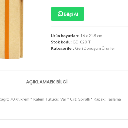
Bilgi Al
Ürün boyutları:
16 x 21.5 cm
Stok kodu:
GD-020-T
Kategoriler:
Geri Dönüşüm Ürünler
AÇIKLAMA
EK BILGI
 Kağıt: 70 gr. krem * Kalem Tutucu: Var * Cilt: Spiralli * Kapak: Taslama