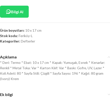
Bilgi Al
Ürün boyutları:
10 x 17 cm
Stok kodu:
Feriköy-L
Kategoriler:
Defterler
Açıklama
* Deri: Termo * Ebat: 10 x 17 cm * Kapak: Yumuşak, Esnek * Kenarlar:
Renkli * Metal Toka: Var * Karton Kılıf: Var * Baskı: Gofre, UV, Lazer *
Koli Adeti: 80 * Sayfa Stili: Çizgili * Sayfa Sayısı: 196 * Kağıt: 80 gram
(Ivory) Krem
Ek bilgi