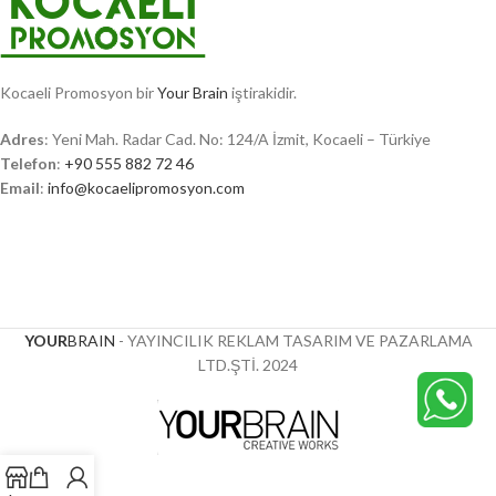
Kocaeli Promosyon bir
Your Brain
iştirakidir.
Adres
: Yeni Mah. Radar Cad. No: 124/A İzmit, Kocaeli – Türkiye
Telefon
:
+90 555 882 72 46
Email
:
info@kocaelipromosyon.com
YOUR
BRAIN
- YAYINCILIK REKLAM TASARIM VE PAZARLAMA
LTD.ŞTİ.
2024