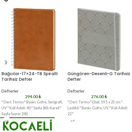
Bağcılar-17×24-TB Spiralli
Güngören-Desenli-G Tarihsiz
Tarihsiz Defter
Defter
Defterler
Defterler
294.00
₺
276.00
₺
* Deri: Termo * Baskı: Gofre, Serigrafi,
* Deri: Termo * Ebat: 19.5 x 25 cm *
UV * Koli Adeti: 40 * Sayfa Stili: Kareli *
Lastikli * Baskı: Gofre, UV * Koli Adeti:
Sayfa Sayısı: 240
22 *