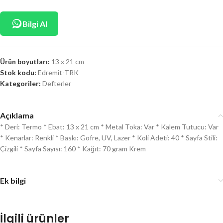
Bilgi Al
Ürün boyutları:
13 x 21 cm
Stok kodu:
Edremit-TRK
Kategoriler:
Defterler
Açıklama
* Deri: Termo * Ebat: 13 x 21 cm * Metal Toka: Var * Kalem Tutucu: Var
* Kenarlar: Renkli * Baskı: Gofre, UV, Lazer * Koli Adeti: 40 * Sayfa Stili:
Çizgili * Sayfa Sayısı: 160 * Kağıt: 70 gram Krem
Ek bilgi
İlgili ürünler