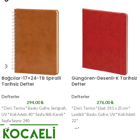
Bağcılar-17×24-TB Spiralli
Güngören-Desenli-K Tarihsiz
Tarihsiz Defter
Defter
Defterler
Defterler
294.00
₺
276.00
₺
* Deri: Termo * Baskı: Gofre, Serigrafi,
* Deri: Termo * Ebat: 19.5 x 25 cm *
UV * Koli Adeti: 40 * Sayfa Stili: Kareli *
Lastikli * Baskı: Gofre, UV * Koli Adeti:
Sayfa Sayısı: 240
22 *