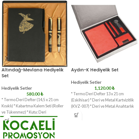
Altındağ-Mevlana Hediyelik
Aydın-K Hediyelik Set
Set
Hediyelik Setler
Hediyelik Setler
1,120.00
₺
580.00
₺
* Termo Deri Defter 13 x 21 cm
* Termo Deri Defter (14,5 x 21 cm
(Eskihisar) * Deri ve Metal Kartvizitlik
Kısıklı) * Kabartma Kalem Seti (Roller
(KVZ-007) * Deri ve Metal Anahtarlık
ve Tükenmez) * Kutu: Deri