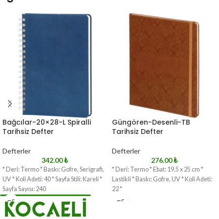
Bağcılar-20×28-L Spiralli
Güngören-Desenli-TB
Tarihsiz Defter
Tarihsiz Defter
Defterler
Defterler
342.00
₺
276.00
₺
* Deri: Termo * Baskı: Gofre, Serigrafi,
* Deri: Termo * Ebat: 19.5 x 25 cm *
UV * Koli Adeti: 40 * Sayfa Stili: Kareli *
Lastikli * Baskı: Gofre, UV * Koli Adeti:
Sayfa Sayısı: 240
22 *