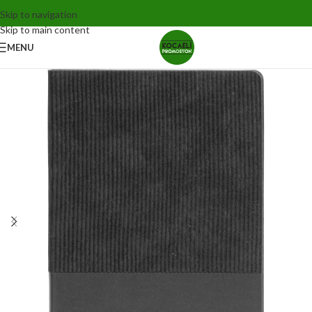
Skip to navigation
Skip to main content
MENU