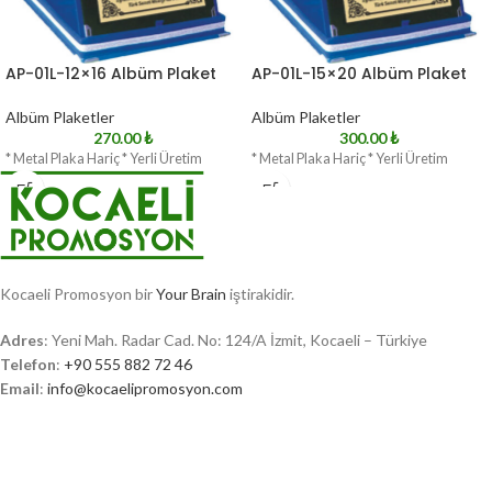
AP-01L-12×16 Albüm Plaket
AP-01L-15×20 Albüm Plaket
Albüm Plaketler
Albüm Plaketler
270.00
₺
300.00
₺
* Metal Plaka Hariç * Yerli Üretim
* Metal Plaka Hariç * Yerli Üretim
Kocaeli Promosyon bir
Your Brain
iştirakidir.
Adres
: Yeni Mah. Radar Cad. No: 124/A İzmit, Kocaeli – Türkiye
Telefon
:
+90 555 882 72 46
Email
:
info@kocaelipromosyon.com