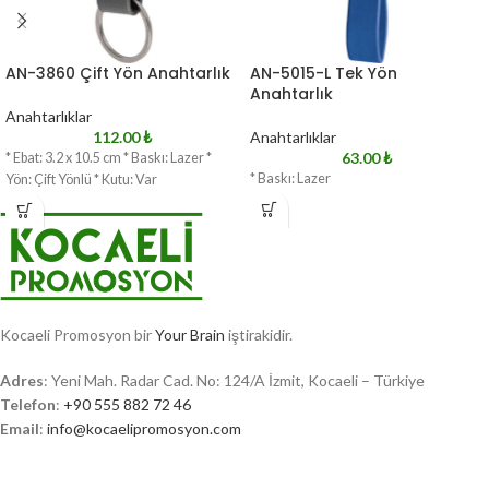
AN-3860 Çift Yön Anahtarlık
AN-5015-L Tek Yön
Anahtarlık
Anahtarlıklar
112.00
₺
Anahtarlıklar
63.00
₺
* Ebat: 3.2 x 10.5 cm * Baskı: Lazer *
* Baskı: Lazer
Yön: Çift Yönlü * Kutu: Var
Kocaeli Promosyon bir
Your Brain
iştirakidir.
Adres
: Yeni Mah. Radar Cad. No: 124/A İzmit, Kocaeli – Türkiye
Telefon
:
+90 555 882 72 46
Email
:
info@kocaelipromosyon.com