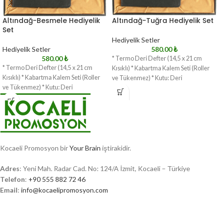
Altındağ-Besmele Hediyelik
Altındağ-Tuğra Hediyelik Set
Set
Hediyelik Setler
Hediyelik Setler
580.00
₺
580.00
₺
* Termo Deri Defter (14,5 x 21 cm
* Termo Deri Defter (14,5 x 21 cm
Kısıklı) * Kabartma Kalem Seti (Roller
Kısıklı) * Kabartma Kalem Seti (Roller
ve Tükenmez) * Kutu: Deri
ve Tükenmez) * Kutu: Deri
Kocaeli Promosyon bir
Your Brain
iştirakidir.
Adres
: Yeni Mah. Radar Cad. No: 124/A İzmit, Kocaeli – Türkiye
Telefon
:
+90 555 882 72 46
Email
:
info@kocaelipromosyon.com