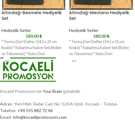
Altındağ-Besmele Hediyelik
Altındağ-Mevlana Hediyelik
Set
Set
Hediyelik Setler
Hediyelik Setler
580.00
₺
580.00
₺
* Termo Deri Defter (14,5 x 21 cm
* Termo Deri Defter (14,5 x 21 cm
Kısıklı) * Kabartma Kalem Seti (Roller
Kısıklı) * Kabartma Kalem Seti (Roller
ve Tükenmez) * Kutu: Deri
ve Tükenmez) * Kutu: Deri
Kocaeli Promosyon bir
Your Brain
iştirakidir.
Adres
: Yeni Mah. Radar Cad. No: 124/A İzmit, Kocaeli – Türkiye
Telefon
:
+90 555 882 72 46
Email
:
info@kocaelipromosyon.com