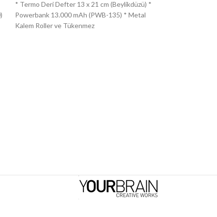
* Termo Deri Defter 13 x 21 cm (Beylikdüzü) *
* 13 x 21 cm Cilt 
)
Powerbank 13.000 mAh (PWB-135) * Metal
10.000 mAh Powe
Kalem Roller ve Tükenmez
Kalem Roller ve