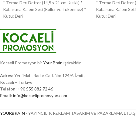
* Termo Deri Defter (14,5 x 21 cm Kısıklı) *
* Termo Deri Defter (1
Kabartma Kalem Seti (Roller ve Tükenmez) *
Kabartma Kalem Seti 
Kutu: Deri
Kutu: Deri
Kocaeli Promosyon bir
Your Brain
iştirakidir.
Adres
: Yeni Mah. Radar Cad. No: 124/A İzmit,
Kocaeli – Türkiye
Telefon
:
+90 555 882 72 46
Email
:
info@kocaelipromosyon.com
YOUR
BRAIN
- YAYINCILIK REKLAM TASARIM VE PAZARLAMA LTD.ŞT