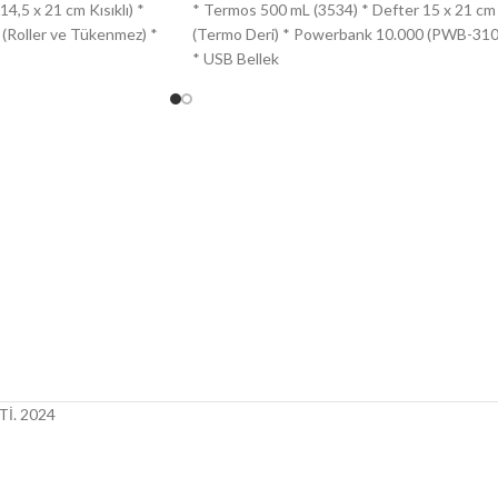
4,5 x 21 cm Kısıklı) *
* Termos 500 mL (3534) * Defter 15 x 21 cm
(Roller ve Tükenmez) *
(Termo Deri) * Powerbank 10.000 (PWB-310
* USB Bellek
İ.
2024