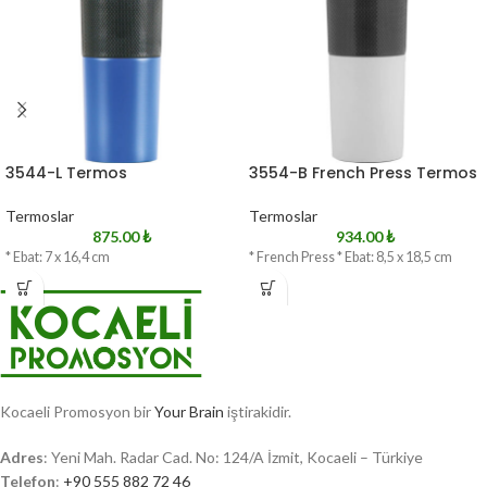
3544-L Termos
3554-B French Press Termos
Termoslar
Termoslar
875.00
₺
934.00
₺
* Ebat: 7 x 16,4 cm
* French Press * Ebat: 8,5 x 18,5 cm
Kocaeli Promosyon bir
Your Brain
iştirakidir.
Adres
: Yeni Mah. Radar Cad. No: 124/A İzmit, Kocaeli – Türkiye
Telefon
:
+90 555 882 72 46