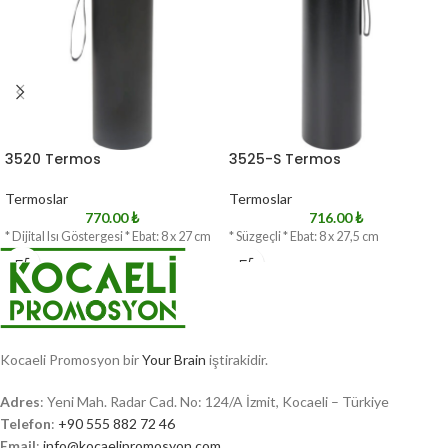
3520 Termos
3525-S Termos
Termoslar
Termoslar
770.00
₺
716.00
₺
* Dijital Isı Göstergesi * Ebat: 8 x 27 cm
* Süzgeçli * Ebat: 8 x 27,5 cm
Kocaeli Promosyon bir
Your Brain
iştirakidir.
Adres
: Yeni Mah. Radar Cad. No: 124/A İzmit, Kocaeli – Türkiye
Telefon
:
+90 555 882 72 46
Email
:
info@kocaelipromosyon.com