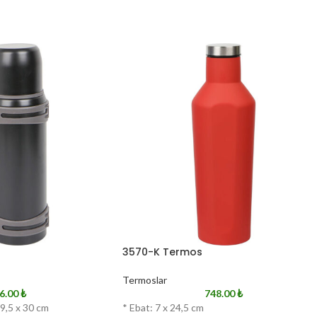
3570-K Termos
Termoslar
6.00
₺
748.00
₺
 9,5 x 30 cm
* Ebat: 7 x 24,5 cm