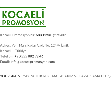
Kocaeli Promosyon bir
Your Brain
iştirakidir.
Adres
: Yeni Mah. Radar Cad. No: 124/A İzmit,
Kocaeli – Türkiye
Telefon
:
+90 555 882 72 46
Email
:
info@kocaelipromosyon.com
YOUR
BRAIN
- YAYINCILIK REKLAM TASARIM VE PAZARLAMA LTD.ŞT