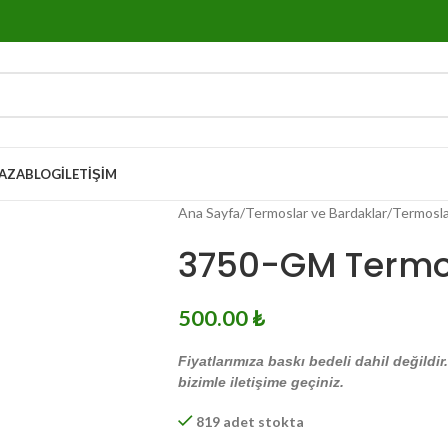
AZA
BLOG
İLETIŞIM
Ana Sayfa
Termoslar ve Bardaklar
Termosla
3750-GM Term
500.00
₺
Fiyatlarımıza baskı bedeli dahil değildir
bizimle iletişime geçiniz.
819 adet stokta