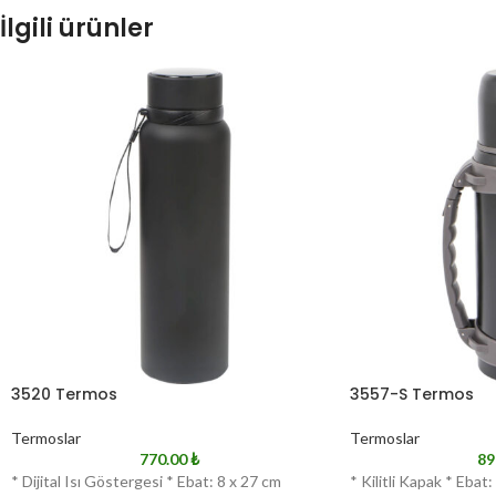
İlgili ürünler
3520 Termos
3557-S Termos
Termoslar
Termoslar
770.00
₺
89
* Dijital Isı Göstergesi * Ebat: 8 x 27 cm
* Kilitli Kapak * Ebat: