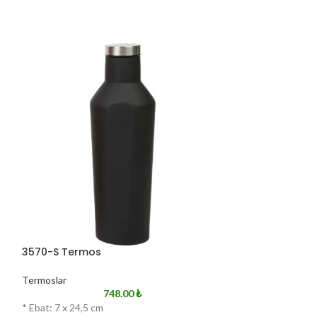
3570-S Termos
3590-B Termo
Termoslar
Termoslar
748.00
₺
* Ebat: 7 x 24,5 cm
* Kilitli Kapak * E