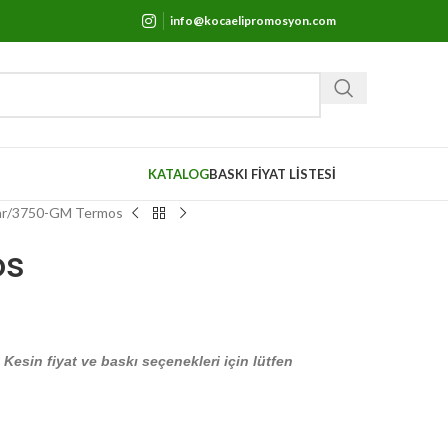
info@kocaelipromosyon.com
KATALOG
BASKI FİYAT LİSTESİ
r
3750-GM Termos
os
. Kesin fiyat ve baskı seçenekleri için lütfen