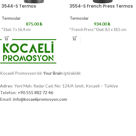
3544-S Termos
3554-S French Press Termos
Termoslar
Termoslar
875.00
₺
934.00
₺
* Ebat: 7 x 16,4 cm
* French Press * Ebat: 8,5 x 18,5 cm
Kocaeli Promosyon bir
Your Brain
iştirakidir.
Adres
: Yeni Mah. Radar Cad. No: 124/A İzmit, Kocaeli – Türkiye
Telefon
:
+90 555 882 72 46
Email
:
info@kocaelipromosyon.com