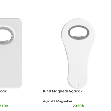
acak
1640 Magnetli Açacak
Açacaklı Magnetler
2.10
₺
20.80
₺