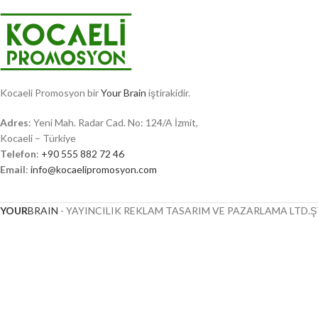
Kocaeli Promosyon bir
Your Brain
iştirakidir.
Adres
: Yeni Mah. Radar Cad. No: 124/A İzmit,
Kocaeli – Türkiye
Telefon
:
+90 555 882 72 46
Email
:
info@kocaelipromosyon.com
YOUR
BRAIN
- YAYINCILIK REKLAM TASARIM VE PAZARLAMA LTD.ŞT