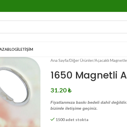
AZA
BLOG
İLETIŞIM
Ana Sayfa
Diğer Ürünler
Açacaklı Magnetle
1650 Magnetli 
31.20
₺
Fiyatlarımıza baskı bedeli dahil değildir
bizimle iletişime geçiniz.
1500 adet stokta