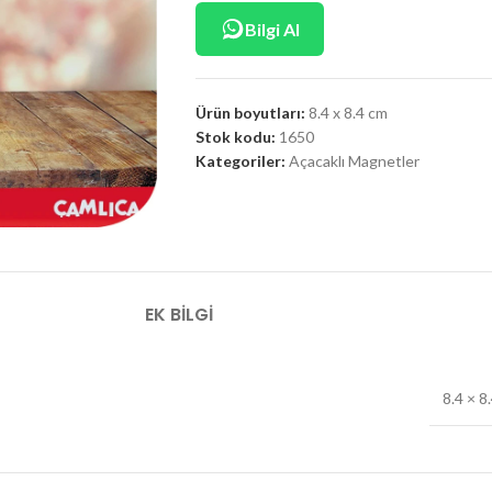
Bilgi Al
Ürün boyutları:
8.4 x 8.4 cm
Stok kodu:
1650
Kategoriler:
Açacaklı Magnetler
EK BILGI
8.4 × 8