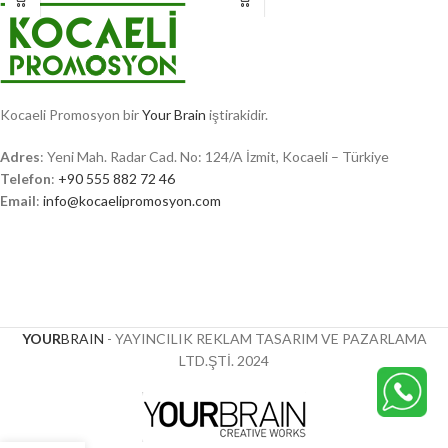
Kocaeli Promosyon bir
Your Brain
iştirakidir.
Adres
: Yeni Mah. Radar Cad. No: 124/A İzmit, Kocaeli – Türkiye
Telefon
:
+90 555 882 72 46
Email
:
info@kocaelipromosyon.com
YOUR
BRAIN
- YAYINCILIK REKLAM TASARIM VE PAZARLAMA
LTD.ŞTİ.
2024