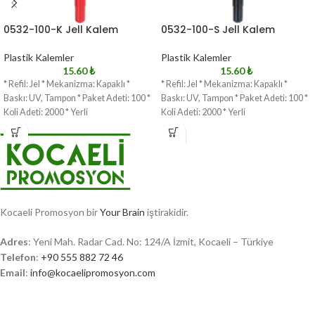
0532-100-K Jell Kalem
0532-100-S Jell Kalem
Plastik Kalemler
Plastik Kalemler
15.60
₺
15.60
₺
* Refil: Jel * Mekanizma: Kapaklı *
* Refil: Jel * Mekanizma: Kapaklı *
Baskı: UV, Tampon * Paket Adeti: 100 *
Baskı: UV, Tampon * Paket Adeti: 100 *
Koli Adeti: 2000 * Yerli
Koli Adeti: 2000 * Yerli
Kocaeli Promosyon bir
Your Brain
iştirakidir.
Adres
: Yeni Mah. Radar Cad. No: 124/A İzmit, Kocaeli – Türkiye
Telefon
:
+90 555 882 72 46
Email
:
info@kocaelipromosyon.com