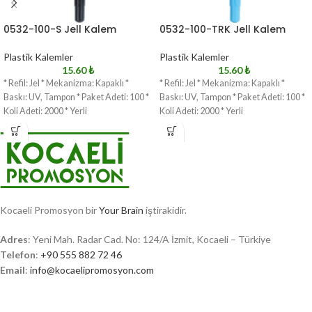
0532-100-S Jell Kalem
0532-100-TRK Jell Kalem
Plastik Kalemler
Plastik Kalemler
15.60
₺
15.60
₺
* Refil: Jel * Mekanizma: Kapaklı *
* Refil: Jel * Mekanizma: Kapaklı *
Baskı: UV, Tampon * Paket Adeti: 100 *
Baskı: UV, Tampon * Paket Adeti: 100 *
Koli Adeti: 2000 * Yerli
Koli Adeti: 2000 * Yerli
Kocaeli Promosyon bir
Your Brain
iştirakidir.
Adres
: Yeni Mah. Radar Cad. No: 124/A İzmit, Kocaeli – Türkiye
Telefon
:
+90 555 882 72 46
Email
:
info@kocaelipromosyon.com