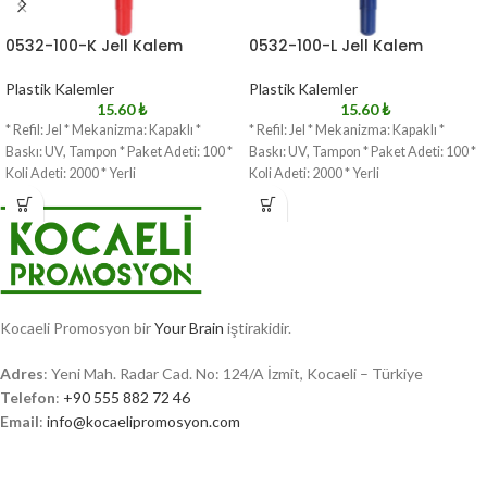
0532-100-K Jell Kalem
0532-100-L Jell Kalem
Plastik Kalemler
Plastik Kalemler
15.60
₺
15.60
₺
* Refil: Jel * Mekanizma: Kapaklı *
* Refil: Jel * Mekanizma: Kapaklı *
Baskı: UV, Tampon * Paket Adeti: 100 *
Baskı: UV, Tampon * Paket Adeti: 100 *
Koli Adeti: 2000 * Yerli
Koli Adeti: 2000 * Yerli
Kocaeli Promosyon bir
Your Brain
iştirakidir.
Adres
: Yeni Mah. Radar Cad. No: 124/A İzmit, Kocaeli – Türkiye
Telefon
:
+90 555 882 72 46
Email
:
info@kocaelipromosyon.com