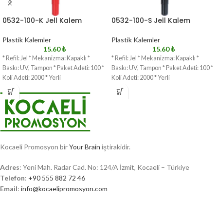
0532-100-K Jell Kalem
0532-100-S Jell Kalem
Plastik Kalemler
Plastik Kalemler
15.60
₺
15.60
₺
* Refil: Jel * Mekanizma: Kapaklı *
* Refil: Jel * Mekanizma: Kapaklı *
Baskı: UV, Tampon * Paket Adeti: 100 *
Baskı: UV, Tampon * Paket Adeti: 100 *
Koli Adeti: 2000 * Yerli
Koli Adeti: 2000 * Yerli
Kocaeli Promosyon bir
Your Brain
iştirakidir.
Adres
: Yeni Mah. Radar Cad. No: 124/A İzmit, Kocaeli – Türkiye
Telefon
:
+90 555 882 72 46
Email
:
info@kocaelipromosyon.com