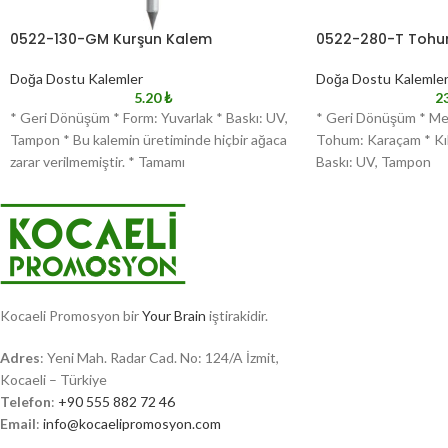
0522-130-GM Kurşun Kalem
0522-280-T Tohu
Doğa Dostu Kalemler
Doğa Dostu Kalemle
5.20
₺
2
* Geri Dönüşüm * Form: Yuvarlak * Baskı: UV,
* Geri Dönüşüm * Me
Tampon * Bu kalemin üretiminde hiçbir ağaca
Tohum: Karaçam * Kıl
zarar verilmemiştir. * Tamamı
Baskı: UV, Tampon
Kocaeli Promosyon bir
Your Brain
iştirakidir.
Adres
: Yeni Mah. Radar Cad. No: 124/A İzmit,
Kocaeli – Türkiye
Telefon
:
+90 555 882 72 46
Email
:
info@kocaelipromosyon.com