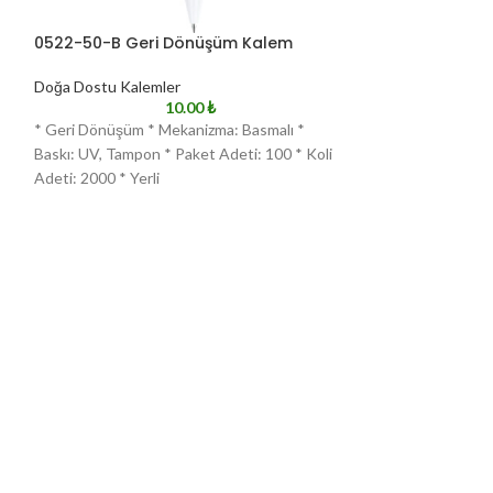
0522-50-B Geri Dönüşüm Kalem
0522-50-S Ger
Doğa Dostu Kalemler
Doğa Dostu Kalem
10.00
₺
* Geri Dönüşüm * Mekanizma: Basmalı *
* Geri Dönüşüm *
Baskı: UV, Tampon * Paket Adeti: 100 * Koli
Baskı: UV, Tampon
Adeti: 2000 * Yerli
Adeti: 2000 * Yerl