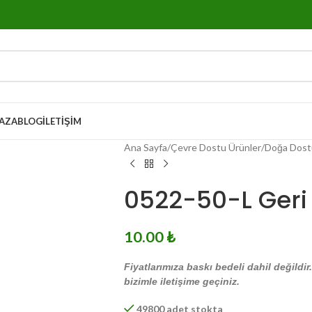
AZA
BLOG
İLETIŞIM
Ana Sayfa
Çevre Dostu Ürünler
Doğa Dost
0522-50-L Ger
10.00
₺
Fiyatlarımıza baskı bedeli dahil değildir
bizimle iletişime geçiniz.
49800 adet stokta