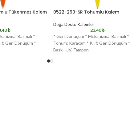
mlu Tükenmez Kalem
0522-290-SR Tohumlu Kalem
r
Doğa Dostu Kalemler
3.40
₺
23.40
₺
kanizma: Basmalı *
* Geri Dönüşüm * Mekanizma: Basmalı *
ıf: Geri Dönüşüm *
Tohum: Karaçam * Kılıf: Geri Dönüşüm *
Baskı: UV, Tampon