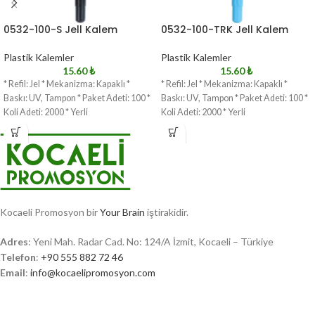
0532-100-S Jell Kalem
0532-100-TRK Jell Kalem
Plastik Kalemler
Plastik Kalemler
15.60
₺
15.60
₺
* Refil: Jel * Mekanizma: Kapaklı *
* Refil: Jel * Mekanizma: Kapaklı *
Baskı: UV, Tampon * Paket Adeti: 100 *
Baskı: UV, Tampon * Paket Adeti: 100 *
Koli Adeti: 2000 * Yerli
Koli Adeti: 2000 * Yerli
Kocaeli Promosyon bir
Your Brain
iştirakidir.
Adres
: Yeni Mah. Radar Cad. No: 124/A İzmit, Kocaeli – Türkiye
Telefon
:
+90 555 882 72 46
Email
:
info@kocaelipromosyon.com